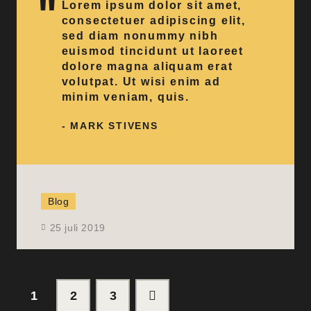
Lorem ipsum dolor sit amet,
consectetuer adipiscing elit,
sed diam nonummy nibh
euismod tincidunt ut laoreet
dolore magna aliquam erat
volutpat. Ut wisi enim ad
minim veniam, quis.
- MARK STIVENS
Blog
25 juli 2019
1
2
>
3