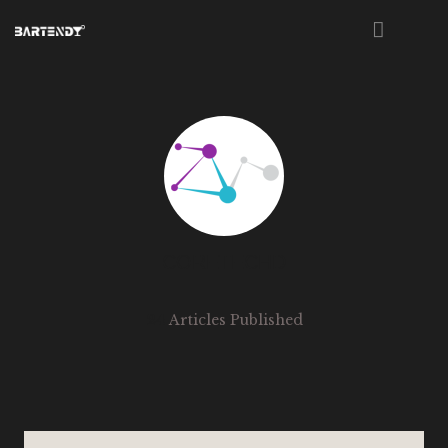
HOME
ABOUT US
MENU
EVENTS
WORKSHOPS
CORETECHD
CONTACT
24
Articles Published