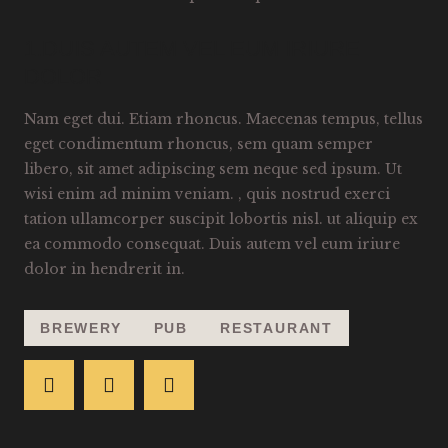
1.DUIS AUTEM VEL EUM IRIURE
DOLOR
Nam eget dui. Etiam rhoncus. Maecenas tempus, tellus
eget condimentum rhoncus, sem quam semper
libero, sit amet adipiscing sem neque sed ipsum. Ut
wisi enim ad minim veniam. , quis nostrud exerci
tation ullamcorper suscipit lobortis nisl. ut aliquip ex
ea commodo consequat. Duis autem vel eum iriure
dolor in hendrerit in.
BREWERY
PUB
RESTAURANT