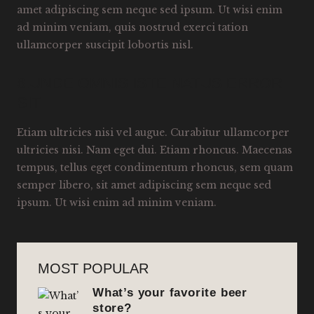
amet adipiscing sem neque sed ipsum. Ut wisi enim
ad minim veniam, quis nostrud exerci tation
ullamcorper suscipit lobortis nisl.
8.UNDE OMNIS ISTE NATUS ERROR
SIT
Etiam ultricies nisi vel augue. Curabitur ullamcorper
ultricies nisi. Nam eget dui. Etiam rhoncus. Maecenas
tempus, tellus eget condimentum rhoncus, sem quam
semper libero, sit amet adipiscing sem neque sed
ipsum. Ut wisi enim ad minim veniam.
MOST POPULAR
What’s your favorite beer
store?