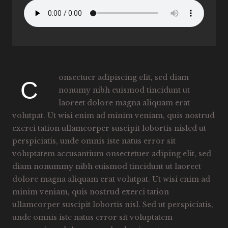
onsectuer adipiscing elit, sed diam
C
nonumy nibh euismod tincidunt ut
laoreet dolore magna aliquam erat
volutpat. Ut wisi enim ad minim veniam, quis nostrud
exerci tation ullamcorper suscipit lobortis nisled ut
perspiciatis, unde omnis iste natus error sit
voluptatem accusantium onsectetuer adiping elit, sed
diam nonummy nibh euismod tincidunt ut laoreet
dolore magna aliquam erat volutpat. Ut wisi enim ad
minim veniam, quis nostrud exerci tation
ullamcorper suscipit lobortis nisl. Sed ut perspiciatis,
unde omnis iste natus error sit voluptatem