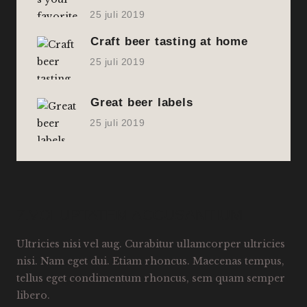
25 juli 2019
Craft beer tasting at home
25 juli 2019
Great beer labels
25 juli 2019
7.VOLUPTATEM ACCUSANTIUM
Ultricies nisi vel aug. Curabitur ullamcorper ultricies
nisi. Nam eget dui. Etiam rhoncus. Maecenas tempus,
tellus eget condimentum rhoncus, sem quam semper
libero.