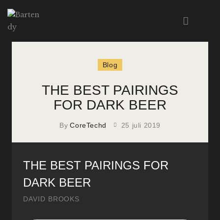
Blog
HOME
ABOUT US
THE BEST PAIRINGS
MENU
FOR DARK BEER
EVENTS
WORKSHOPS
By
CoreTechd
25 juli 2019
CONTACT
THE BEST PAIRINGS FOR
DARK BEER
DAVID BROOKS