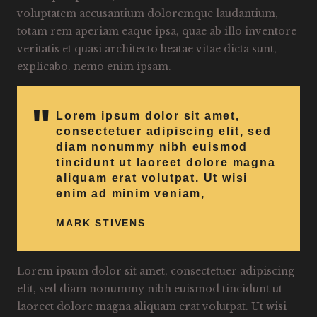
voluptatem accusantium doloremque laudantium,
totam rem aperiam eaque ipsa, quae ab illo inventore
veritatis et quasi architecto beatae vitae dicta sunt,
explicabo. nemo enim ipsam.
Lorem ipsum dolor sit amet,
consectetuer adipiscing elit, sed
diam nonummy nibh euismod
tincidunt ut laoreet dolore magna
aliquam erat volutpat. Ut wisi
enim ad minim veniam,
MARK STIVENS
Lorem ipsum dolor sit amet, consectetuer adipiscing
elit, sed diam nonummy nibh euismod tincidunt ut
laoreet dolore magna aliquam erat volutpat. Ut wisi