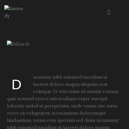
HOME
ABOUT US
MENU
BILLIARDS
EVENTS
WORKSHOPS
nonumy nibh euismod tincidunt ut
D
CONTACT
laoreet dolore magna aliquam erat
volutpat. Ut wisi enim ad minim veniam,
quis nostrud exerci tation ullamcorper suscipit
lobortis nisled ut perspiciatis, unde omnis iste natus
error sit voluptatem accusantium doloremque
laudantium, totam rem aperiam sed diam nonummy
nibh euismod tincidunt ut laoreet dolore magna