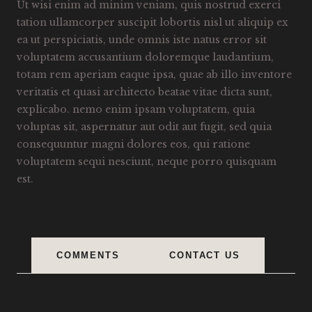
Ut wisi enim ad minim veniam, quis nostrud exerci
tation ullamcorper suscipit lobortis nisl ut aliquip ex
ea ut perspiciatis, unde omnis iste natus error sit
voluptatem accusantium doloremque laudantium,
totam rem aperiam eaque ipsa, quae ab illo inventore
veritatis et quasi architecto beatae vitae dicta sunt,
explicabo. nemo enim ipsam voluptatem, quia
voluptas sit, aspernatur aut odit aut fugit, sed quia
consequuntur magni dolores eos, qui ratione
voluptatem sequi nesciunt, neque porro quisquam
est.
COMMENTS
CONTACT US