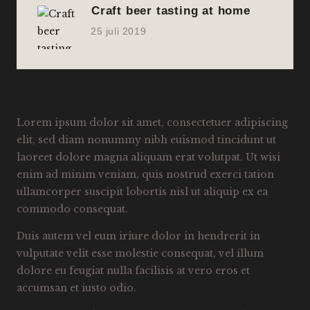
Craft beer tasting at home
25 juli 2019
Lorem ipsum dolor sit amet, consectetuer adipiscing
elit, sed diam nonummy nibh euismod tincidunt ut
laoreet dolore magna aliquam erat volutpat. Ut wisi
enim ad minim veniam, quis nostrud exerci tation
ullamcorper suscipit lobortis nisl ut aliquip ex ea
commodo consequat.
Duis autem vel eum iriure dolor in hendrerit in
vulputate velit esse molestie consequat, vel illum
dolore eu feugiat nulla facilisis at vero eros et
accumsan et iusto odio.