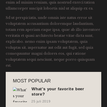
enim ad minim veniam, quis nostrud exerci tation
ullamcorper suscipit lobortis nisl ut aliquip ex ea.
Sd ut perspiciatis, unde omnis iste natus error sit
voluptatem accusantium doloremque laudantium,
totam rem aperiam eaque ipsa, quae ab illo inventore
veritatis et quasi architecto beatae vitae dicta sunt,
explicabo. nemo enim ipsam voluptatem, quia
voluptas sit, aspernatur aut odit aut fugit, sed quia
consequuntur magni dolores eos, qui ratione
voluptatem sequi nesciunt, neque porro quisquam
est.
MOST POPULAR
What’s your favorite beer
store?
25 juli 2019