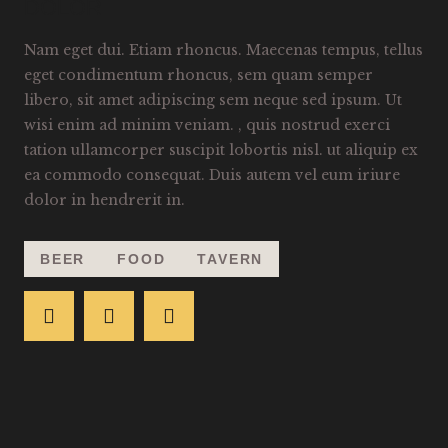
DOLOR
Nam eget dui. Etiam rhoncus. Maecenas tempus, tellus
eget condimentum rhoncus, sem quam semper
libero, sit amet adipiscing sem neque sed ipsum. Ut
wisi enim ad minim veniam. , quis nostrud exerci
tation ullamcorper suscipit lobortis nisl. ut aliquip ex
ea commodo consequat. Duis autem vel eum iriure
dolor in hendrerit in.
BEER
FOOD
TAVERN