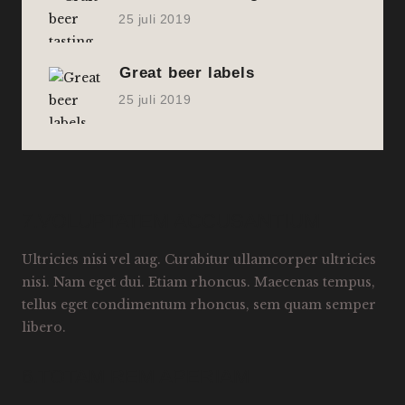
25 juli 2019
Great beer labels
25 juli 2019
7.VOLUPTATEM ACCUSANTIUM
Ultricies nisi vel aug. Curabitur ullamcorper ultricies
nisi. Nam eget dui. Etiam rhoncus. Maecenas tempus,
tellus eget condimentum rhoncus, sem quam semper
libero.
6.TOTAM REM APERIAM