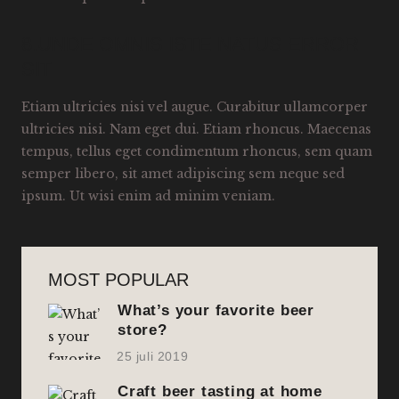
8.UNDE OMNIS ISTE NATUS ERROR
SIT
Etiam ultricies nisi vel augue. Curabitur ullamcorper
ultricies nisi. Nam eget dui. Etiam rhoncus. Maecenas
tempus, tellus eget condimentum rhoncus, sem quam
semper libero, sit amet adipiscing sem neque sed
ipsum. Ut wisi enim ad minim veniam.
MOST POPULAR
What’s your favorite beer
store?
25 juli 2019
Craft beer tasting at home