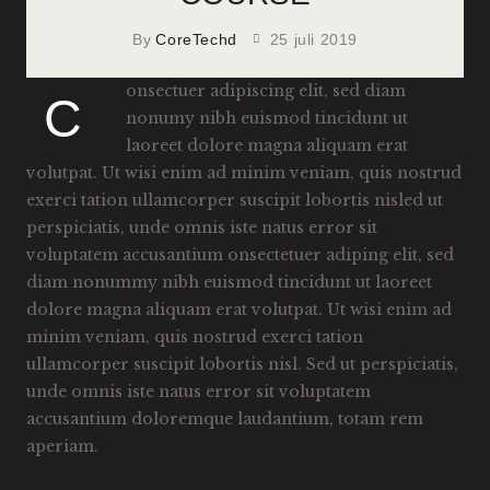
By
CoreTechd
25 juli 2019
onsectuer adipiscing elit, sed diam
C
nonumy nibh euismod tincidunt ut
laoreet dolore magna aliquam erat
volutpat. Ut wisi enim ad minim veniam, quis nostrud
exerci tation ullamcorper suscipit lobortis nisled ut
perspiciatis, unde omnis iste natus error sit
voluptatem accusantium onsectetuer adiping elit, sed
diam nonummy nibh euismod tincidunt ut laoreet
dolore magna aliquam erat volutpat. Ut wisi enim ad
minim veniam, quis nostrud exerci tation
ullamcorper suscipit lobortis nisl. Sed ut perspiciatis,
unde omnis iste natus error sit voluptatem
accusantium doloremque laudantium, totam rem
aperiam.